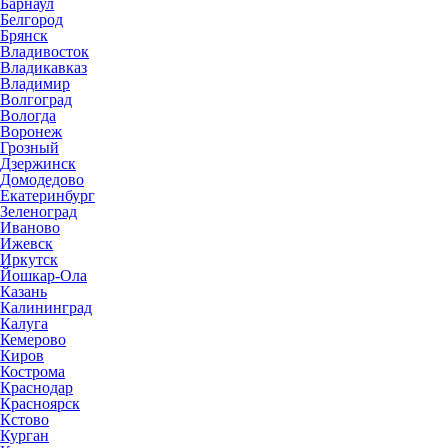
Барнаул
Белгород
Брянск
Владивосток
Владикавказ
Владимир
Волгоград
Вологда
Воронеж
Грозный
Дзержинск
Домодедово
Екатеринбург
Зеленоград
Иваново
Ижевск
Иркутск
Йошкар-Ола
Казань
Калининград
Калуга
Кемерово
Киров
Кострома
Краснодар
Красноярск
Кстово
Курган