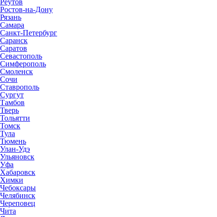
Реутов
Ростов-на-Дону
Рязань
Самара
Санкт-Петербург
Саранск
Саратов
Севастополь
Симферополь
Смоленск
Сочи
Ставрополь
Сургут
Тамбов
Тверь
Тольятти
Томск
Тула
Тюмень
Улан-Удэ
Ульяновск
Уфа
Хабаровск
Химки
Чебоксары
Челябинск
Череповец
Чита