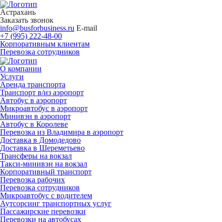
Астрахань
Заказать звонок
info@busforbusiness.ru
E-mail
+7 (995) 222-48-00
Корпоративным клиентам
Перевозка сотрудников
О компании
Услуги
Аренда транспорта
Транспорт в/из аэропорт
Автобус в аэропорт
Микроавтобус в аэропорт
Минивэн в аэропорт
Автобус в Королеве
Перевозка из Владимира в аэропорт
Доставка в Домодедово
Доставка в Шереметьево
Трансферы на вокзал
Такси-минивэн на вокзал
Корпоративный транспорт
Перевозка рабочих
Перевозка сотрудников
Микроавтобус с водителем
Аутсорсинг транспортных услуг
Пассажирские перевозки
Перевозки на автобусах