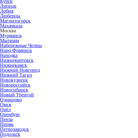
Курск
Липецк
Лобня
Люберцы
Магнитогорск
Махачкала
Москва
Мурманск
Мытищи
Набережные Челны
Наро-Фоминск
Находка
Нижневартовск
Нижнекамск
Нижний Новгород
Нижний Тагил
Новокузнецк
Новороссийск
Новосибирск
Новый Уренгой
Одинцово
Омск
Орёл
Оренбург
Пенза
Пермь
Петрозаводск
Подольск